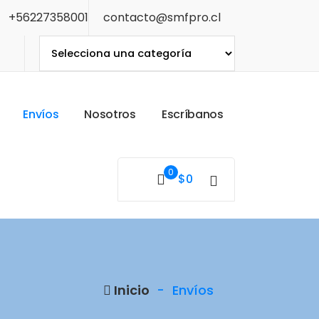
+56227358001
contacto@smfpro.cl
E
n
v
í
o
s
N
o
s
o
t
r
o
s
E
s
c
r
í
b
a
n
o
s
0
$
0
Inicio
-
Envíos