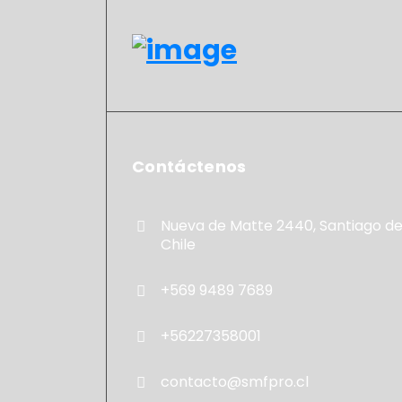
Contáctenos
Nueva de Matte 2440, Santiago d
Chile
+569 9489 7689
+56227358001
contacto@smfpro.cl