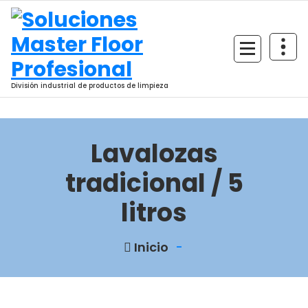
Saltar
al
contenido
División industrial de productos de limpieza
Lavalozas
tradicional / 5
litros
Inicio
-