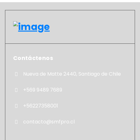
Contáctenos
Nueva de Matte 2440, Santiago de Chile
+569 9489 7689
+56227358001
contacto@smfpro.cl